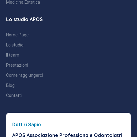
Medicina Estetica
Lo studio APOS
Home Page
Lo studio
Il team
Prestazioni
Come raggiungerci
Blog
Contatti
Dott.ri Sapio
APOS Associazione Professionale
Odontoiatri