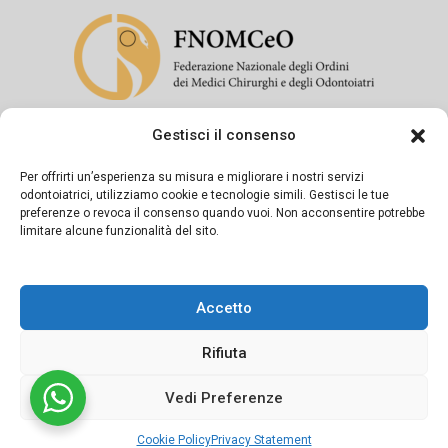
Gestisci il consenso
Si dichiara sotto la propria responsabilità che il presente
messaggio informativo è diramato in conformità a quanto
Per offrirti un’esperienza su misura e migliorare i nostri servizi
odontoiatrici, utilizziamo cookie e tecnologie simili. Gestisci le tue
previsto dagli artt. 55-56-57 del Codice di Deontologia
preferenze o revoca il consenso quando vuoi. Non acconsentire potrebbe
Medica e dalla Linea Guida del FNOMCeO.
limitare alcune funzionalità del sito.
Accetto
Rifiuta
©2024 Studio dentistico APOS Dott.ri Sapio | Powered by
Conneect.it
Vedi Preferenze
Cookie policy
Cookie Policy
Privacy Statement
Cookie Policy
Privacy Statement