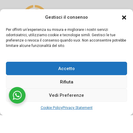
Gestisci il consenso
Per offrirti un’esperienza su misura e migliorare i nostri servizi
odontoiatrici, utilizziamo cookie e tecnologie simili. Gestisci le tue
preferenze o revoca il consenso quando vuoi. Non acconsentire potrebbe
Si dichiara sotto la propria responsabilità che il presente
limitare alcune funzionalità del sito.
messaggio informativo è diramato in conformità a quanto
previsto dagli artt. 55-56-57 del Codice di Deontologia
Accetto
Medica e dalla Linea Guida del FNOMCeO.
Rifiuta
Vedi Preferenze
©2024 Studio dentistico APOS Dott.ri Sapio | Powered by
Cookie Policy
Privacy Statement
Conneect.it
Cookie policy
Cookie Policy
Privacy Statement