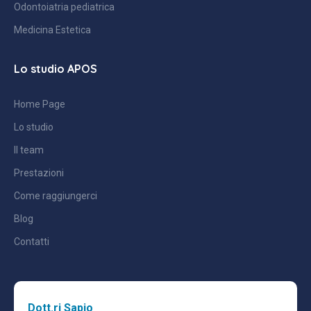
Odontoiatria pediatrica
Medicina Estetica
Lo studio APOS
Home Page
Lo studio
Il team
Prestazioni
Come raggiungerci
Blog
Contatti
Dott.ri Sapio