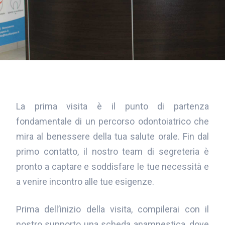
La prima visita è il punto di partenza
fondamentale di un percorso odontoiatrico che
mira al benessere della tua salute orale. Fin dal
primo contatto, il nostro team di segreteria è
pronto a captare e soddisfare le tue necessità e
a venire incontro alle tue esigenze.
Prima dell’inizio della visita, compilerai con il
nostro supporto una scheda anamnestica, dove