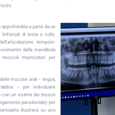
ischi.
e approfondita e parte da un
linfonodi di testa e collo.
ll’articolazione temporo-
 movimento della mandibola
i muscoli masticatori per
delle mucose orali – lingua,
labbra – per individuare
o con un esame dei tessuti
legamento parodontale) per
dontoiatra illustrerà su uno