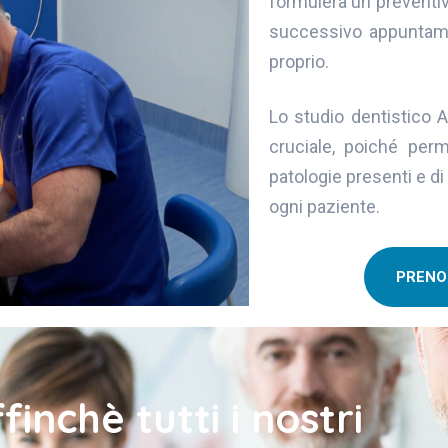
formulerà un preventiv
successivo appuntamen
proprio.
Lo studio dentistico 
cruciale, poiché perm
patologie presenti e di 
ogni paziente.
PRENO
inchè tutti i nostri