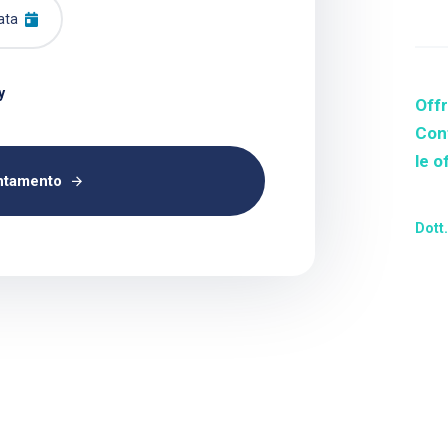
y
Off
Cont
le o
untamento
Dott