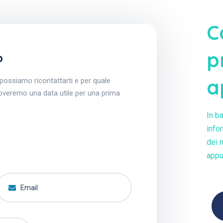
C
p
o
a
possiamo ricontattarti e per quale
roveremo una data utile per una prima
In b
info
dei 
appu