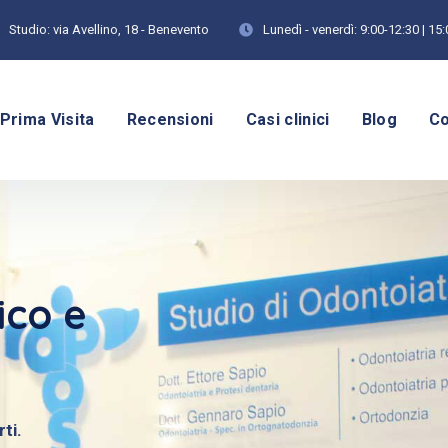
Studio:
via Avellino, 18 - Benevento
Lunedì - venerdì:
9:00-12:30 | 15
Prima Visita
Recensioni
Casi clinici
Blog
Co
ico e
ti.