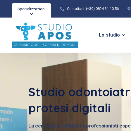
Contattaci:
(+39) 0824 31 10 56
Specializzazioni
Lo studio
Studio odontoiatr
protesi digitali
La certezza di affidarti a professionisti esper