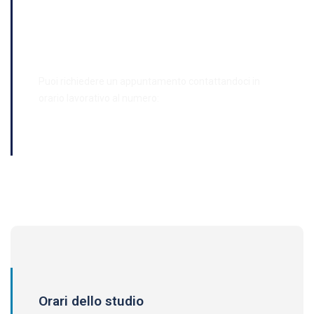
Contatti
Puoi richiedere un appuntamento contattandoci in
orario lavorativo al numero:
0824 31 10 56
Orari dello studio