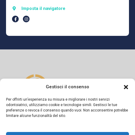
Imposta il navigatore
Gestisci il consenso
Per offrirti un’esperienza su misura e migliorare i nostri servizi
odontoiatrici, utilizziamo cookie e tecnologie simili. Gestisci le tue
preferenze o revoca il consenso quando vuoi. Non acconsentire potrebbe
Si dichiara sotto la propria responsabilità che il presente
limitare alcune funzionalità del sito.
messaggio informativo è diramato in conformità a quanto
previsto dagli artt. 55-56-57 del Codice di Deontologia