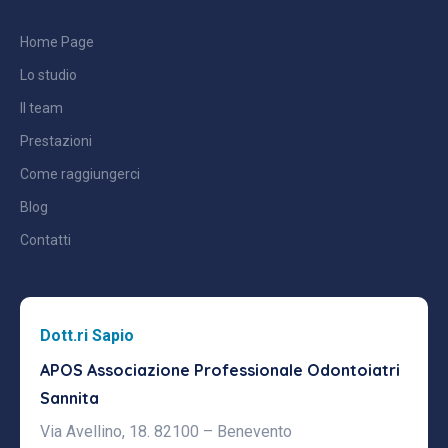
Home Page
Lo studio
Il team
Prestazioni
Come raggiungerci
Blog
Contatti
Dott.ri Sapio
APOS Associazione Professionale
Odontoiatri
Sannita
Via Avellino, 18. 82100 – Benevento