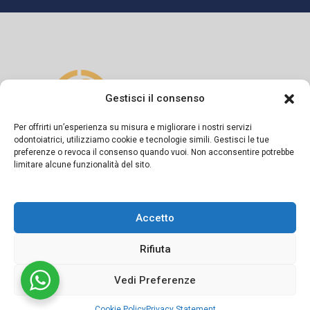
Gestisci il consenso
Per offrirti un’esperienza su misura e migliorare i nostri servizi
odontoiatrici, utilizziamo cookie e tecnologie simili. Gestisci le tue
preferenze o revoca il consenso quando vuoi. Non acconsentire potrebbe
Si dichiara sotto la propria responsabilità che il presente
limitare alcune funzionalità del sito.
messaggio informativo è diramato in conformità a quanto
previsto dagli artt. 55-56-57 del Codice di Deontologia
Accetto
Medica e dalla Linea Guida del FNOMCeO.
Rifiuta
Vedi Preferenze
©2024 Studio dentistico APOS Dott.ri Sapio | Powered by
Cookie Policy
Privacy Statement