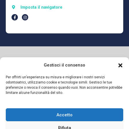
Imposta il navigatore
Gestisci il consenso
Per offrirti un’esperienza su misura e migliorare i nostri servizi
odontoiatrici, utilizziamo cookie e tecnologie simili. Gestisci le tue
preferenze o revoca il consenso quando vuoi. Non acconsentire potrebbe
limitare alcune funzionalità del sito.
Si dichiara sotto la propria responsabilità che il presente
Accetto
messaggio informativo è diramato in conformità a quanto
previsto dagli artt. 55-56-57 del Codice di Deontologia
Rifiuta