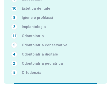
Estetica dentale
10
Igiene e profilassi
8
Implantologia
2
Odontoiatria
11
Odontoiatria conservativa
5
Odontoiatria digitale
4
Odontoiatria pediatrica
2
Ortodonzia
5