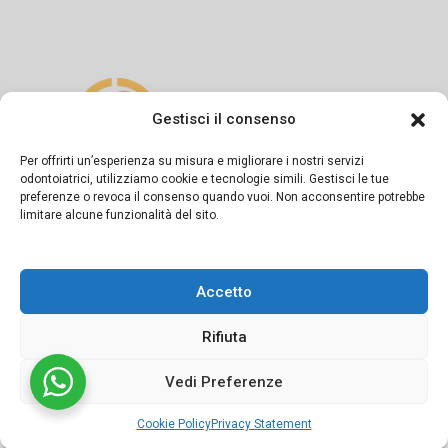
Gestisci il consenso
Per offrirti un’esperienza su misura e migliorare i nostri servizi
odontoiatrici, utilizziamo cookie e tecnologie simili. Gestisci le tue
preferenze o revoca il consenso quando vuoi. Non acconsentire potrebbe
Si dichiara sotto la propria responsabilità che il presente
limitare alcune funzionalità del sito.
messaggio informativo è diramato in conformità a quanto
previsto dagli artt. 55-56-57 del Codice di Deontologia
Accetto
Medica e dalla Linea Guida del FNOMCeO.
Rifiuta
Vedi Preferenze
©2024 Studio dentistico APOS Dott.ri Sapio | Powered by
Cookie Policy
Privacy Statement
Conneect.it