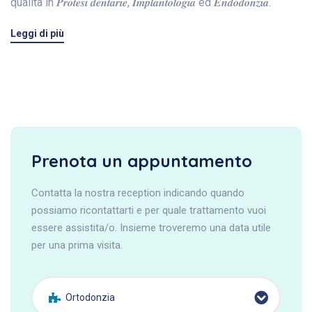
qualità in 𝑷𝒓𝒐𝒕𝒆𝒔𝒊 𝒅𝒆𝒏𝒕𝒂𝒓𝒊𝒆, 𝑰𝒎𝒑𝒍𝒂𝒏𝒕𝒐𝒍𝒐𝒈𝒊𝒂 ed 𝑬𝒏𝒅𝒐𝒅𝒐𝒏𝒛𝒊𝒂.
Leggi di più
Prenota un appuntamento
Contatta la nostra reception indicando quando
possiamo ricontattarti e per quale trattamento vuoi
essere assistita/o. Insieme troveremo una data utile
per una prima visita.
Ortodonzia