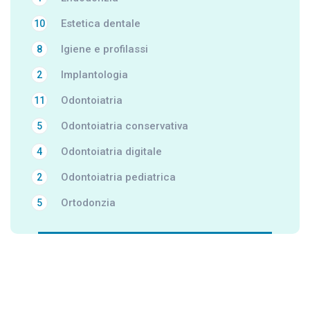
Estetica dentale
10
Igiene e profilassi
8
Implantologia
2
Odontoiatria
11
Odontoiatria conservativa
5
Odontoiatria digitale
4
Odontoiatria pediatrica
2
Ortodonzia
5