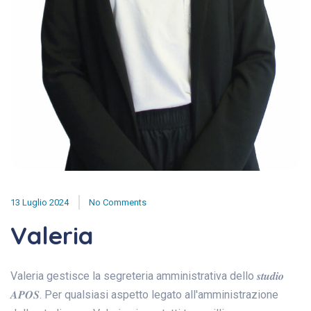
13 Luglio 2024
No Comments
Valeria
Valeria gestisce la segreteria amministrativa dello 𝒔𝒕𝒖𝒅𝒊𝒐
𝑨𝑷𝑶𝑺. Per qualsiasi aspetto legato all'amministrazione