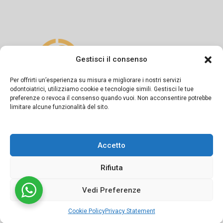
Gestisci il consenso
Per offrirti un’esperienza su misura e migliorare i nostri servizi
odontoiatrici, utilizziamo cookie e tecnologie simili. Gestisci le tue
preferenze o revoca il consenso quando vuoi. Non acconsentire potrebbe
Si dichiara sotto la propria responsabilità che il presente
limitare alcune funzionalità del sito.
messaggio informativo è diramato in conformità a quanto
previsto dagli artt. 55-56-57 del Codice di Deontologia
Accetto
Medica e dalla Linea Guida del FNOMCeO.
Rifiuta
Vedi Preferenze
©2024 Studio dentistico APOS Dott.ri Sapio | Powered by
Cookie Policy
Privacy Statement
Conneect.it