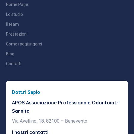
Home Page
Lo studio
Il team
Prestazioni
Come raggiungerci
Blog
Contatti
Dott.ri Sapio
APOS Associazione Professionale
Odontoiatri
Sannita
Via Avellino, 18. 82100 – Benevento
I nostri contatti