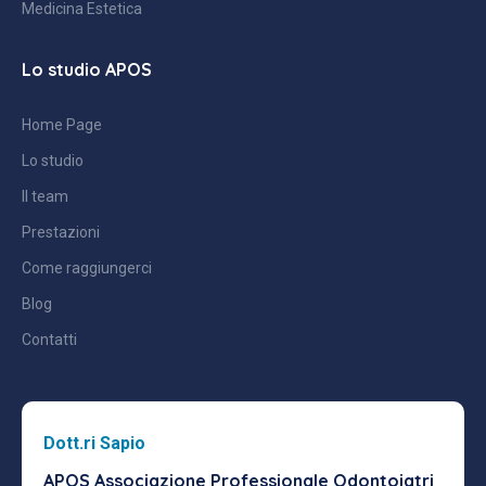
Medicina Estetica
Lo studio APOS
Home Page
Lo studio
Il team
Prestazioni
Come raggiungerci
Blog
Contatti
Dott.ri Sapio
APOS Associazione Professionale
Odontoiatri