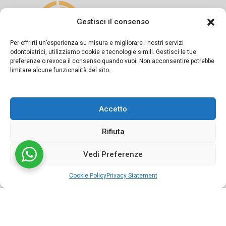
Gestisci il consenso
Per offrirti un’esperienza su misura e migliorare i nostri servizi
odontoiatrici, utilizziamo cookie e tecnologie simili. Gestisci le tue
preferenze o revoca il consenso quando vuoi. Non acconsentire potrebbe
Si dichiara sotto la propria responsabilità che il presente
limitare alcune funzionalità del sito.
messaggio informativo è diramato in conformità a quanto
previsto dagli artt. 55-56-57 del Codice di Deontologia
Accetto
Medica e dalla Linea Guida del FNOMCeO.
Rifiuta
Vedi Preferenze
©2024 Studio dentistico APOS Dott.ri Sapio | Powered by
Cookie Policy
Privacy Statement
Conneect.it
Cookie policy
Cookie Policy
Privacy Statement