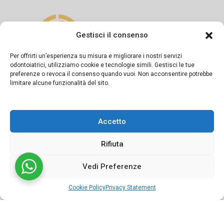
Gestisci il consenso
Per offrirti un’esperienza su misura e migliorare i nostri servizi
odontoiatrici, utilizziamo cookie e tecnologie simili. Gestisci le tue
preferenze o revoca il consenso quando vuoi. Non acconsentire potrebbe
Si dichiara sotto la propria responsabilità che il presente
limitare alcune funzionalità del sito.
messaggio informativo è diramato in conformità a quanto
previsto dagli artt. 55-56-57 del Codice di Deontologia
Accetto
Medica e dalla Linea Guida del FNOMCeO.
Rifiuta
Vedi Preferenze
©2024 Studio dentistico APOS Dott.ri Sapio | Powered by
Cookie Policy
Privacy Statement
Conneect.it
Cookie policy
Cookie Policy
Privacy Statement