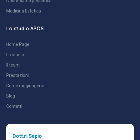
Odontoiatria pediatrica
Medicina Estetica
Lo studio APOS
Home Page
Lo studio
Il team
Prestazioni
Come raggiungerci
Blog
Contatti
Dott.ri Sapio