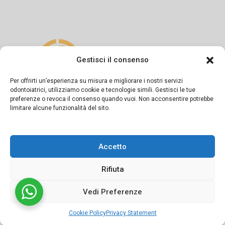
Gestisci il consenso
Per offrirti un’esperienza su misura e migliorare i nostri servizi
odontoiatrici, utilizziamo cookie e tecnologie simili. Gestisci le tue
preferenze o revoca il consenso quando vuoi. Non acconsentire potrebbe
Si dichiara sotto la propria responsabilità che il presente
limitare alcune funzionalità del sito.
messaggio informativo è diramato in conformità a quanto
previsto dagli artt. 55-56-57 del Codice di Deontologia
Accetto
Medica e dalla Linea Guida del FNOMCeO.
Rifiuta
Vedi Preferenze
©2024 Studio dentistico APOS Dott.ri Sapio | Powered by
Cookie Policy
Privacy Statement
Conneect.it