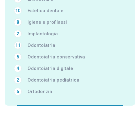
Estetica dentale
10
Igiene e profilassi
8
Implantologia
2
Odontoiatria
11
Odontoiatria conservativa
5
Odontoiatria digitale
4
Odontoiatria pediatrica
2
Ortodonzia
5