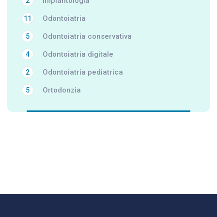
Implantologia
2
Odontoiatria
11
Odontoiatria conservativa
5
Odontoiatria digitale
4
Odontoiatria pediatrica
2
Ortodonzia
5