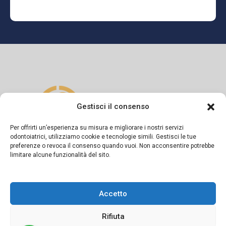
Gestisci il consenso
Per offrirti un’esperienza su misura e migliorare i nostri servizi
odontoiatrici, utilizziamo cookie e tecnologie simili. Gestisci le tue
preferenze o revoca il consenso quando vuoi. Non acconsentire potrebbe
Si dichiara sotto la propria responsabilità che il presente
limitare alcune funzionalità del sito.
messaggio informativo è diramato in conformità a quanto
previsto dagli artt. 55-56-57 del Codice di Deontologia
Accetto
Medica e dalla Linea Guida del FNOMCeO.
Rifiuta