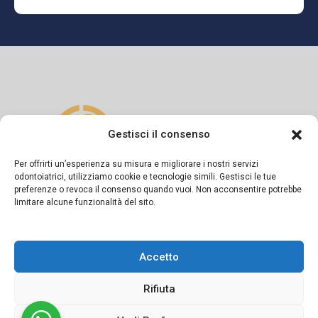
Gestisci il consenso
Per offrirti un’esperienza su misura e migliorare i nostri servizi
odontoiatrici, utilizziamo cookie e tecnologie simili. Gestisci le tue
preferenze o revoca il consenso quando vuoi. Non acconsentire potrebbe
Si dichiara sotto la propria responsabilità che il presente
limitare alcune funzionalità del sito.
messaggio informativo è diramato in conformità a quanto
previsto dagli artt. 55-56-57 del Codice di Deontologia
Accetto
Medica e dalla Linea Guida del FNOMCeO.
Rifiuta