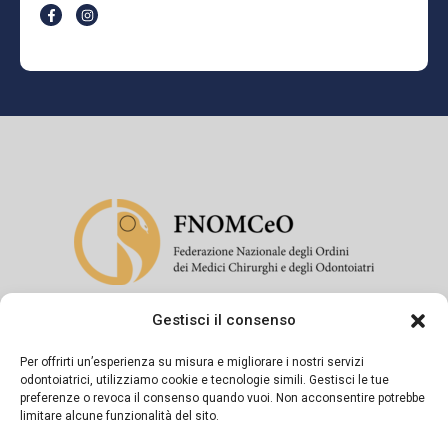
Gestisci il consenso
Si dichiara sotto la propria responsabilità che il presente
messaggio informativo è diramato in conformità a quanto
Per offrirti un’esperienza su misura e migliorare i nostri servizi
odontoiatrici, utilizziamo cookie e tecnologie simili. Gestisci le tue
previsto dagli artt. 55-56-57 del Codice di Deontologia
preferenze o revoca il consenso quando vuoi. Non acconsentire potrebbe
Medica e dalla Linea Guida del FNOMCeO.
limitare alcune funzionalità del sito.