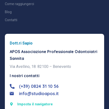
Come raggiungerci
Blog
Contatti
Dott.ri Sapio
APOS Associazione Professionale
Odontoiatri
Sannita
Via Avellino, 18. 82100 – Benevento
I nostri contatti
(+39) 0824 31 10 56
info@studioapos.it
Imposta il navigatore